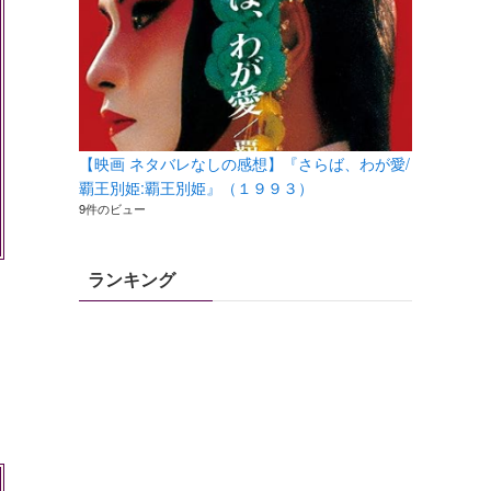
【映画 ネタバレなしの感想】『さらば、わが愛/
覇王別姫:覇王別姫』（１９９３）
9件のビュー
ランキング