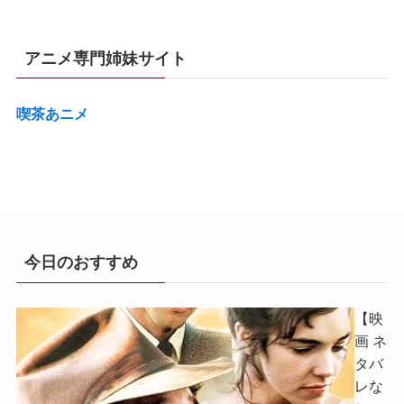
アニメ専門姉妹サイト
喫茶あニメ
今日のおすすめ
【映
画 ネ
タバ
レな