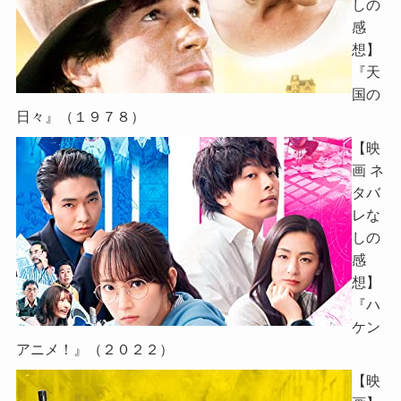
しの
感
想】
『天
国の
日々』（１９７８）
【映
画 ネ
タバ
レな
しの
感
想】
『ハ
ケン
アニメ！』（２０２２）
【映