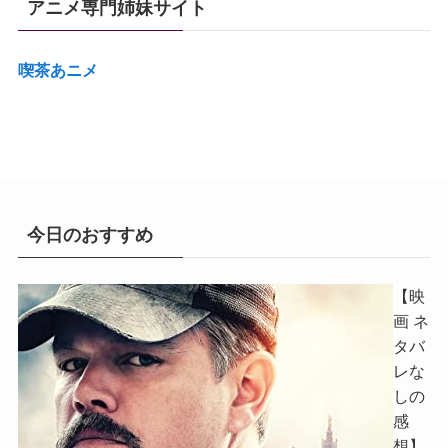
アニメ専門姉妹サイト
喫茶あニメ
今日のおすすめ
【映
画 ネ
タバ
レな
しの
感
想】