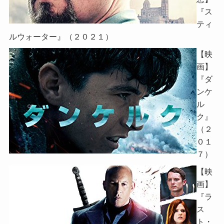
『ス
ティ
ルウォーター』（２０２１）
【映
画】
『ダ
ンケ
ル
ク』
（２
０１
７）
【映
画】
『ラ
ス
ト・