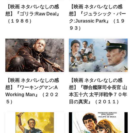
【映画 ネタバレなしの感
【映画 ネタバレなしの感
想】『ゴリラ:Raw Deal』
想】『ジュラシック・パー
（１９８６）
ク:Jurassic Park』（１９
９３）
【映画 ネタバレなしの感
【映画 ネタバレなしの感
想】『ワーキングマン:A
想】『聯合艦隊司令長官 山
Working Man』（２０２
本五十六 太平洋戦争７０年
５）
目の真実』（２０１１）