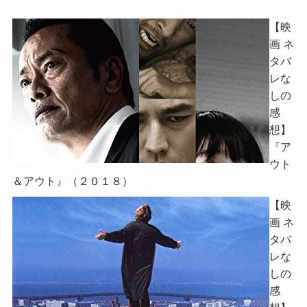
【映
画 ネ
タバ
レな
しの
感
想】
『ア
ウト
＆アウト』（２０１８）
【映
画 ネ
タバ
レな
しの
感