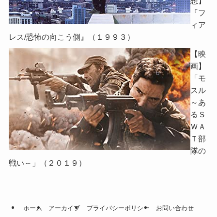
想】
『フ
ィア
レス/恐怖の向こう側』（１９９３）
【映
画】
「モ
スル
～あ
るＳ
ＷＡ
Ｔ部
隊の
戦い～」（２０１９）
ホーム
アーカイブ
プライバシーポリシー
お問い合わせ