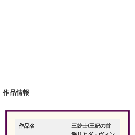
作品情報
作品名
三銃士/王妃の首
飾りとダ・ヴィン