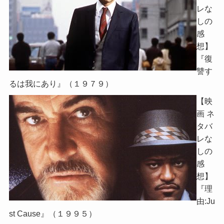
レな
しの
感
想】
『復
讐す
るは我にあり』（１９７９）
【映
画 ネ
タバ
レな
しの
感
想】
『理
由:Ju
st Cause』（１９９５）