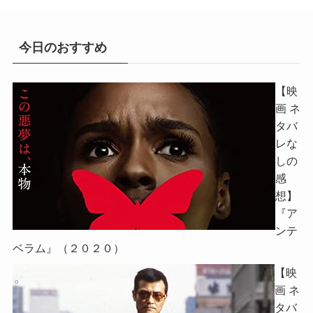
今日のおすすめ
【映
画 ネ
タバ
レな
しの
感
想】
『ア
ンテ
ベラム』（２０２０）
【映
画 ネ
タバ