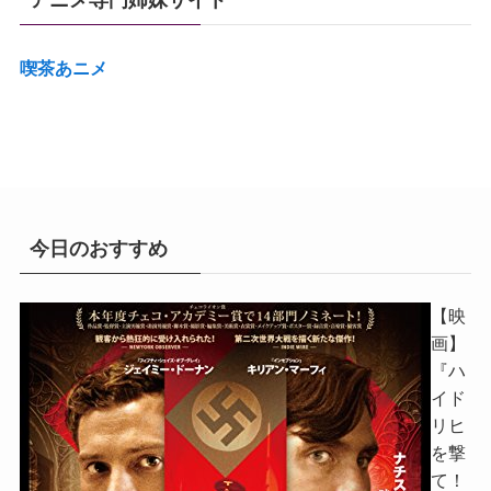
喫茶あニメ
今日のおすすめ
【映
画】
『ハ
イド
リヒ
を撃
て！