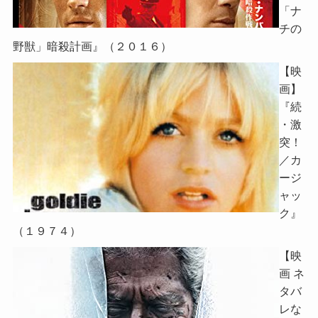
「ナ
チの
野獣」暗殺計画』（２０１６）
【映
画】
『続
・激
突！
／カ
ージ
ャッ
ク』
（１９７４）
【映
画 ネ
タバ
レな