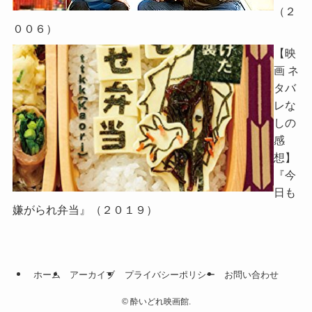
（２
００６）
【映
画 ネ
タバ
レな
しの
感
想】
『今
日も
嫌がられ弁当』（２０１９）
ホーム
アーカイブ
プライバシーポリシー
お問い合わせ
©
酔いどれ映画館.