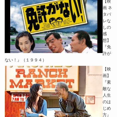
【映
画 ネ
タバ
レな
しの
感
想】
『免
許が
ない！』（１９９４）
【映
画】
『素
敵な
人生
のは
じめ
方』