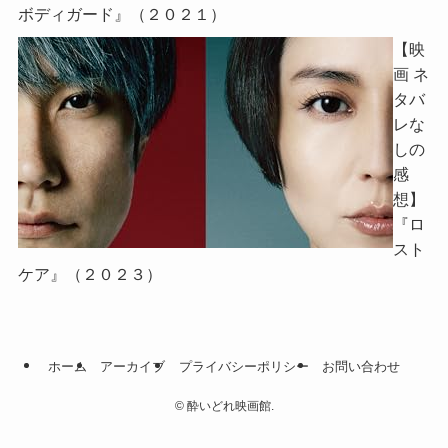
ボディガード』（２０２１）
【映
画 ネ
タバ
レな
しの
感
想】
『ロ
スト
ケア』（２０２３）
ホーム
アーカイブ
プライバシーポリシー
お問い合わせ
©
酔いどれ映画館.