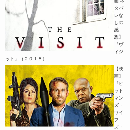
画 ネ
タバ
レな
しの
感
想】
『ヴ
ィジ
ット』（２０１５）
【映
画】
『ヒ
ット
マン
ズ・
ワイ
フ
ズ・