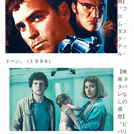
画】
『フ
ロ
ム・
ダス
ク・
ティ
ル・
ドーン』（１９９６）
【映
画 ネ
タバ
レな
しの
感
想】
『ビ
バリ