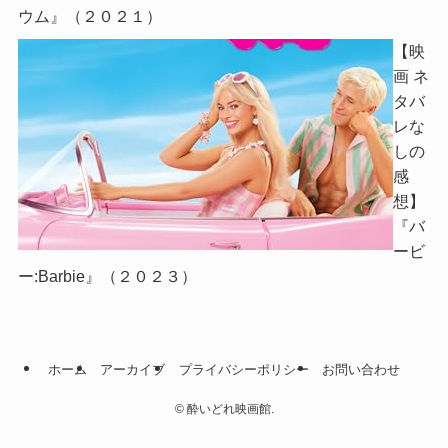
ウム』（２０２１）
【映
画 ネ
タバ
レな
しの
感
想】
『バ
ービ
ー:Barbie』（２０２３）
ホーム
アーカイブ
プライバシーポリシー
お問い合わせ
©
酔いどれ映画館.