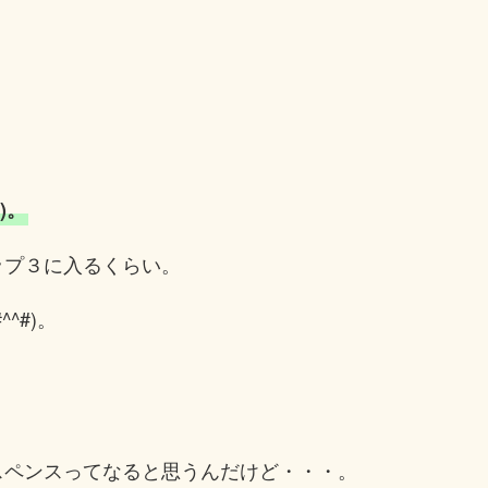
)。
ップ３に入るくらい。
^#)。
スペンスってなると思うんだけど・・・。