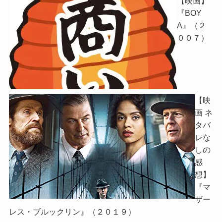
【映画】
『BOY
A』（２
００７）
【映
画 ネ
タバ
レな
しの
感
想】
『マ
ザー
レス・ブルックリン』（２０１９）