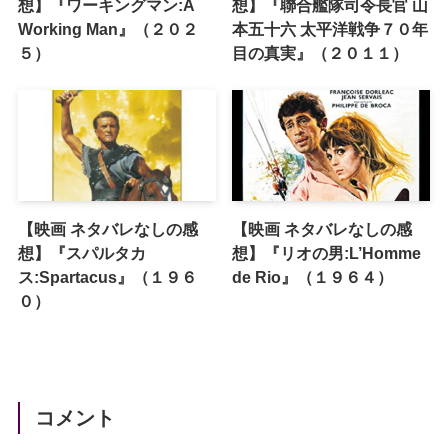
想】『ワーキングマン:A
想】『聯合艦隊司令長官 山
Working Man』（２０２
本五十六 太平洋戦争７０年
５）
目の真実』（２０１１）
【映画 ネタバレなしの感
【映画 ネタバレなしの感
想】『スパルタカ
想】『リオの男:L’Homme
ス:Spartacus』（１９６
de Rio』（１９６４）
０）
コメント