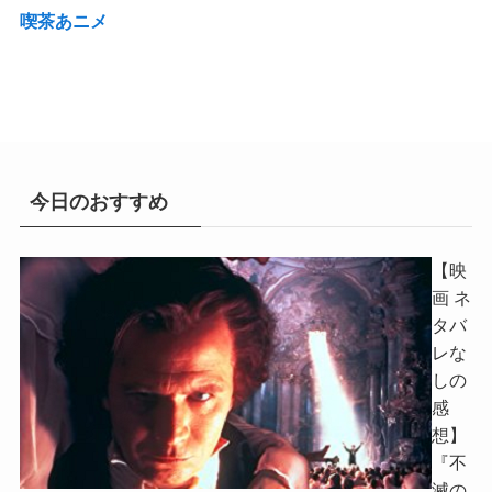
喫茶あニメ
今日のおすすめ
【映
画 ネ
タバ
レな
しの
感
想】
『不
滅の