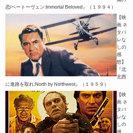
恋/ベートーヴェン:Immortal Beloved』（１９９４）
【映
画 ネ
タバ
レな
しの
感
想】
『北
北西
に進路を取れ:North by Northwest』（１９５９）
【映
画 ネ
タバ
レな
しの
感