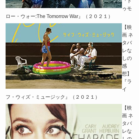
『ト
ゥモ
ロー・ウォー:The Tomorrow War』（２０２１）
【映
画 ネ
タバ
レな
しの
感
想】
『ラ
イ
フ・ウィズ・ミュージック』（２０２１）
【映
画 ネ
タバ
レな
しの