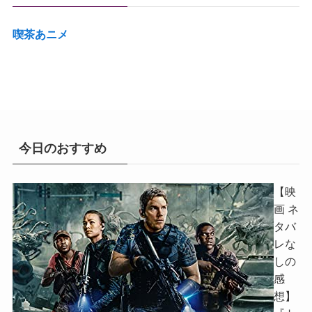
喫茶あニメ
今日のおすすめ
【映
画 ネ
タバ
レな
しの
感
想】