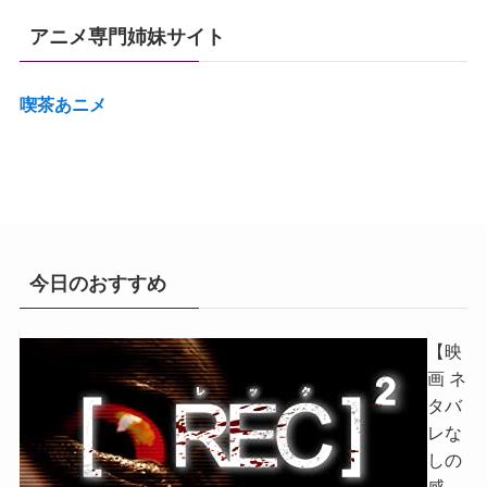
アニメ専門姉妹サイト
喫茶あニメ
今日のおすすめ
【映
画 ネ
タバ
レな
しの