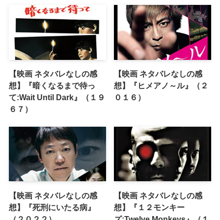
【映画 ネタバレなしの感
【映画 ネタバレなしの感
想】『暗くなるまで待っ
想】『ヒメアノ～ル』（２
て:Wait Until Dark』（１９
０１６）
６７）
【映画 ネタバレなしの感
【映画 ネタバレなしの感
想】『死刑にいたる病』
想】『１２モンキー
（２０２２）
ズ:Twelve Monkeys』（１