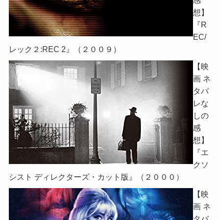
感
想】
『R
EC/
レック２:REC 2』（２００９）
【映
画 ネ
タバ
レな
しの
感
想】
『エ
クソ
シスト ディレクターズ・カット版』（２０００）
【映
画 ネ
タバ