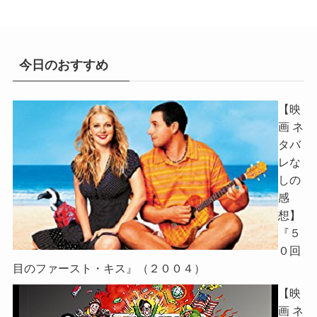
今日のおすすめ
【映
画 ネ
タバ
レな
しの
感
想】
『５
０回
目のファースト・キス』（２００４）
【映
画 ネ