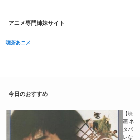
アニメ専門姉妹サイト
喫茶あニメ
今日のおすすめ
【映
画 ネ
タバ
レな