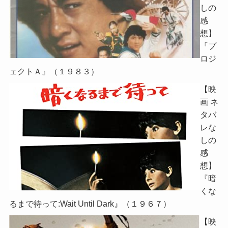
しの
感
想】
『プ
ロジ
ェクトＡ』（１９８３）
【映
画 ネ
タバ
レな
しの
感
想】
『暗
くな
るまで待って:Wait Until Dark』（１９６７）
【映