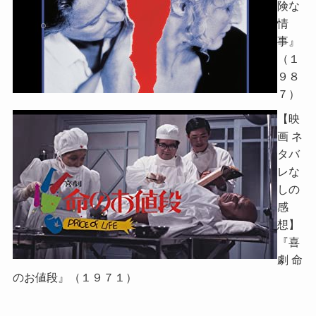
険な
情
事』
（１
９８
７）
【映
画 ネ
タバ
レな
しの
感
想】
『喜
劇 命
のお値段』（１９７１）