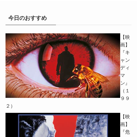
今日のおすすめ
【映
画】
『キ
ャン
ディ
マ
ン』
（１
９９
２）
【映
画】
『危