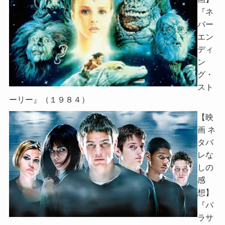
『ネ
バー
エン
ディ
ン
グ・
スト
ーリー』（１９８４）
【映
画 ネ
タバ
レな
しの
感
想】
『パ
ラサ