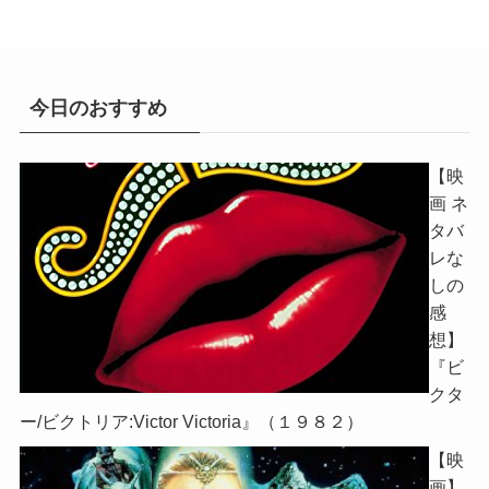
今日のおすすめ
【映
画 ネ
タバ
レな
しの
感
想】
『ビ
クタ
ー/ビクトリア:Victor Victoria』（１９８２）
【映
画】