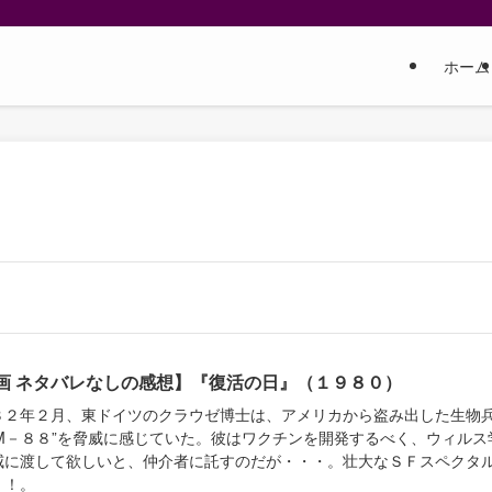
ホーム
画 ネタバレなしの感想】『復活の日』（１９８０）
８２年２月、東ドイツのクラウゼ博士は、アメリカから盗み出した生物
MM－８８”を脅威に感じていた。彼はワクチンを開発するべく、ウィルス
威に渡して欲しいと、仲介者に託すのだが・・・。壮大なＳＦスペクタ
！！。