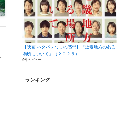
【映画 ネタバレなしの感想】『近畿地方のある
場所について』（２０２５）
し
9件のビュー
ランキング