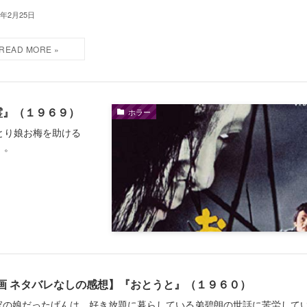
5年2月25日
霊』（１９６９）
ホラー
とり娘お梅を助ける
！。
画 ネタバレなしの感想】『おとうと』（１９６０）
家の娘だったげんは、好き放題に暮らしている弟碧朗の世話に苦労して