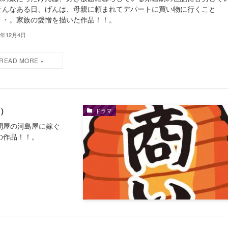
そんなある日、げんは、母親に頼まれてデパートに買い物に行くこと
・・。家族の愛憎を描いた作品！！。
4年12月4日
６）
ドラマ
問屋の河島屋に嫁ぐ
の作品！！。