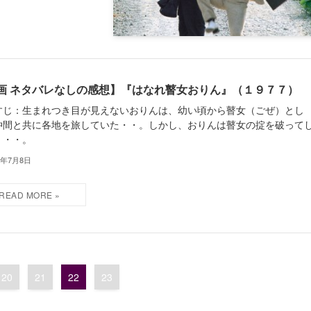
画 ネタバレなしの感想】『はなれ瞽女おりん』（１９７７）
すじ：生まれつき目が見えないおりんは、幼い頃から瞽女（ごぜ）とし
仲間と共に各地を旅していた・・。しかし、おりんは瞽女の掟を破って
・・・。
4年7月8日
20
21
22
23