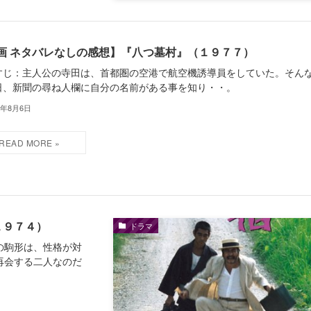
画 ネタバレなしの感想】『八つ墓村』（１９７７）
すじ：主人公の寺田は、首都圏の空港で航空機誘導員をしていた。そん
日、新聞の尋ね人欄に自分の名前がある事を知り・・。
4年8月6日
１９７４）
ドラマ
の駒形は、性格が対
再会する二人なのだ