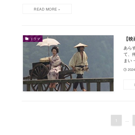
【映
ドラマ
あら
て、
まい
202
1
...