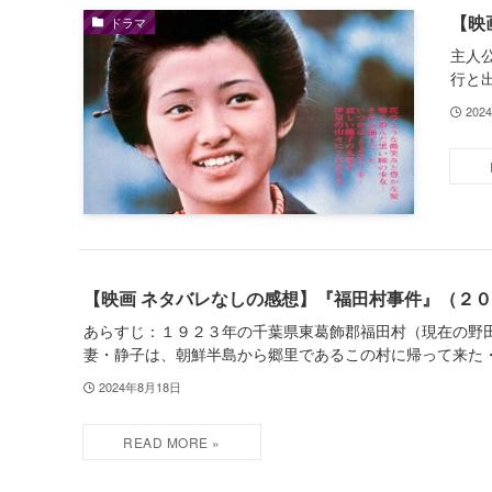
【映
ドラマ
主人
行と
202
【映画 ネタバレなしの感想】『福田村事件』（２
あらすじ：１９２３年の千葉県東葛飾郡福田村（現在の野
妻・静子は、朝鮮半島から郷里であるこの村に帰って来た
2024年8月18日