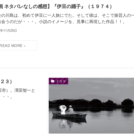
画 ネタバレなしの感想】『伊豆の踊子』（１９７４）
公の川島は、初めて伊豆に一人旅にでた。そして彼は、そこで旅芸人の
出会うのだが・・・。小説のイメージを、見事に再現した作品！！。
4年11月25日
０２３）
ドラマ
田市）。澤田智一と
・・・。