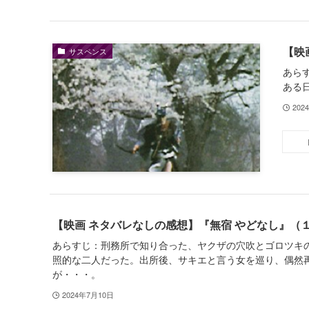
【映
サスペンス
あら
ある
202
【映画 ネタバレなしの感想】『無宿 やどなし』（
あらすじ：刑務所で知り合った、ヤクザの穴吹とゴロツキ
照的な二人だった。出所後、サキエと言う女を巡り、偶然
が・・・。
2024年7月10日