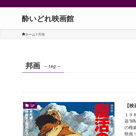
酔いどれ映画館
ホーム
邦画
邦画
– tag –
【映
SF
１９
器”
の権
映画