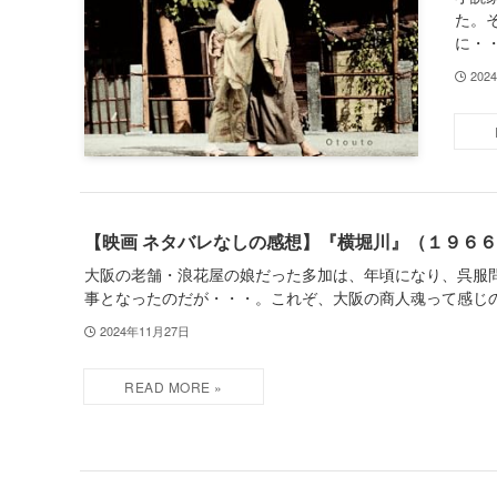
た。
に・
202
【映画 ネタバレなしの感想】『横堀川』（１９６
大阪の老舗・浪花屋の娘だった多加は、年頃になり、呉服
事となったのだが・・・。これぞ、大阪の商人魂って感じ
2024年11月27日