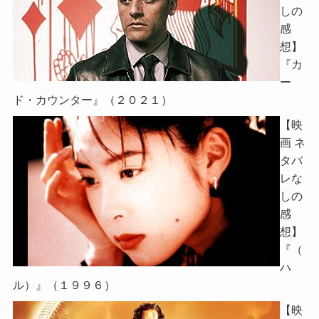
しの
感
想】
『カ
ー
ド・カウンター』（２０２１）
【映
画 ネ
タバ
レな
しの
感
想】
『（
ハ
ル）』（１９９６）
【映