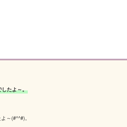
でしたよ～。
(#^^#)。