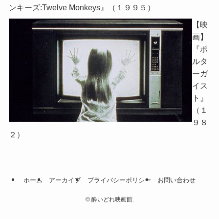
ンキーズ:Twelve Monkeys』（１９９５）
【映
画】
『ポ
ルタ
ーガ
イス
ト』
（１
９８
２）
ホーム
アーカイブ
プライバシーポリシー
お問い合わせ
©
酔いどれ映画館.