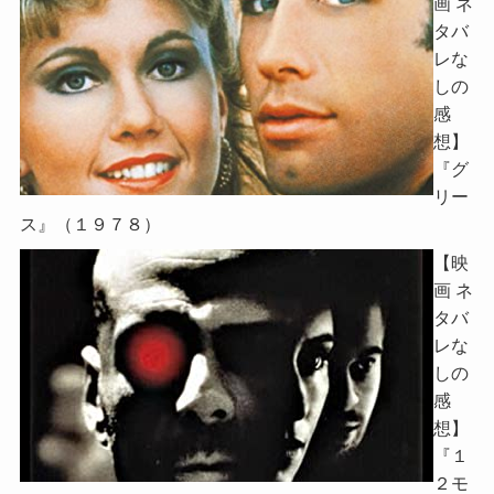
画 ネ
タバ
レな
しの
感
想】
『グ
リー
ス』（１９７８）
【映
画 ネ
タバ
レな
しの
感
想】
『１
２モ