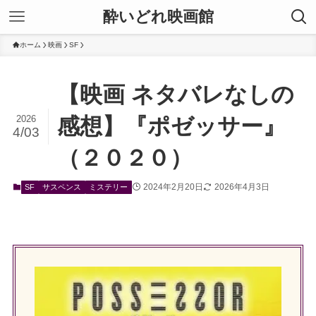
酔いどれ映画館
ホーム
映画
SF
【映画 ネタバレなしの
2026
感想】『ポゼッサー』
4/03
（２０２０）
2024年2月20日
2026年4月3日
SF
サスペンス
ミステリー