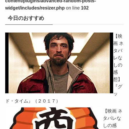
content/plugins/advanced-random-posts-
widget/includes/resizer.php
on line
102
今日のおすすめ
【映
画 ネ
タバ
レな
しの
感
想】
『グ
ッ
ド・タイム』（２０１７）
【映画 ネ
タバレな
しの感