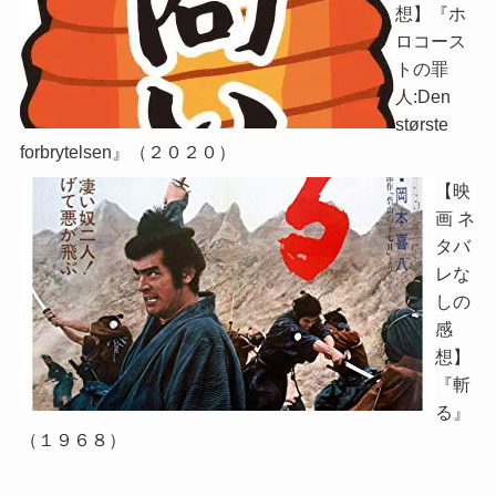
想】『ホ
ロコース
トの罪
人:Den
største
forbrytelsen』（２０２０）
【映
画 ネ
タバ
レな
しの
感
想】
『斬
る』
（１９６８）