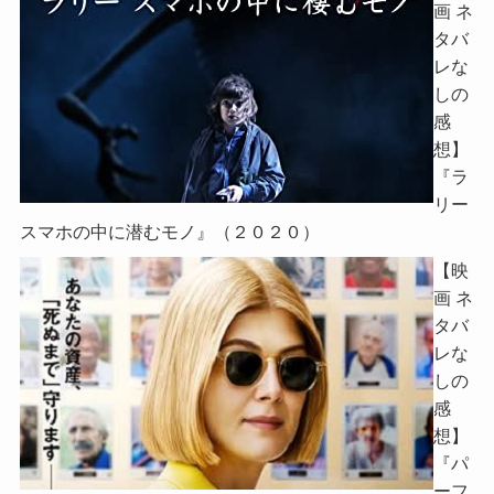
画 ネ
タバ
レな
しの
感
想】
『ラ
リー
スマホの中に潜むモノ』（２０２０）
【映
画 ネ
タバ
レな
しの
感
想】
『パ
ーフ