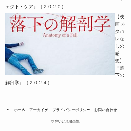
ェクト・ケア』（２０２０）
【映
画 ネ
タバ
レな
しの
感
想】
『落
下の
解剖学』（２０２４）
ホーム
アーカイブ
プライバシーポリシー
お問い合わせ
©
酔いどれ映画館.