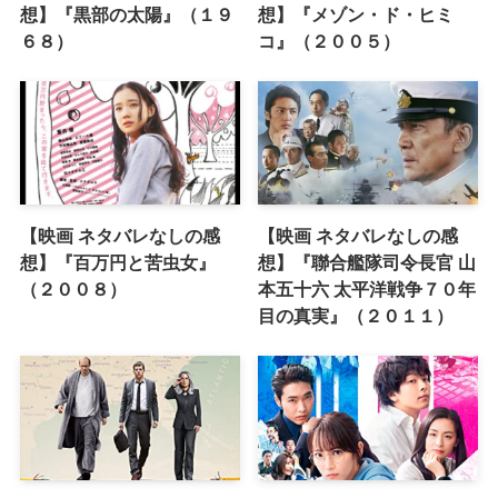
想】『黒部の太陽』（１９
想】『メゾン・ド・ヒミ
６８）
コ』（２００５）
【映画 ネタバレなしの感
【映画 ネタバレなしの感
想】『百万円と苦虫女』
想】『聯合艦隊司令長官 山
（２００８）
本五十六 太平洋戦争７０年
目の真実』（２０１１）