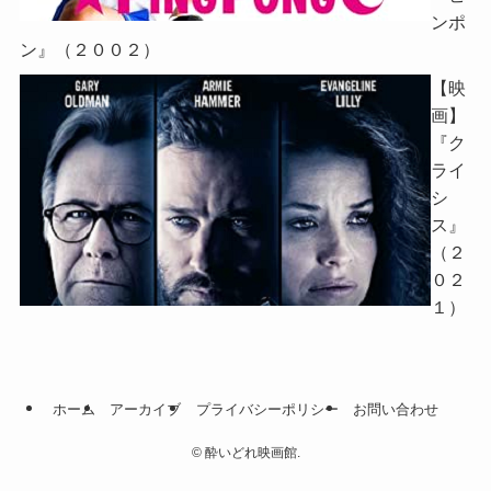
ンポ
ン』（２００２）
【映
画】
『ク
ライ
シ
ス』
（２
０２
１）
ホーム
アーカイブ
プライバシーポリシー
お問い合わせ
©
酔いどれ映画館.