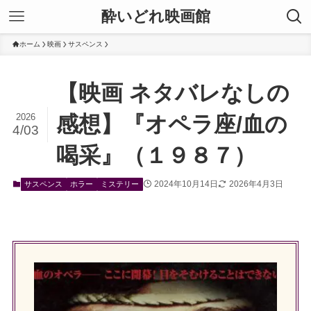
酔いどれ映画館
ホーム
映画
サスペンス
【映画 ネタバレなしの
2026
感想】『オペラ座/血の
4/03
喝采』（１９８７）
2024年10月14日
2026年4月3日
サスペンス
ホラー
ミステリー