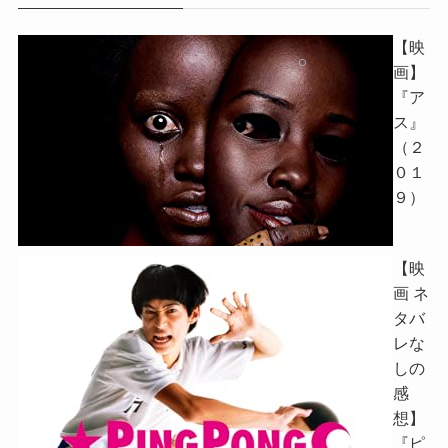
【映
画】
『ア
ス』
（２
０１
９）
【映
画 ネ
タバ
レな
しの
感
想】
『ピ