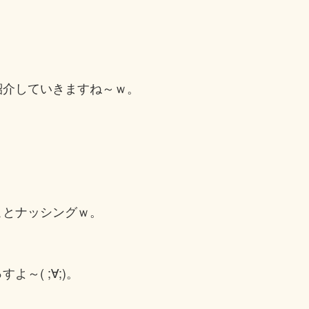
紹介していきますね～ｗ。
ことナッシングｗ。
～( ;∀;)。