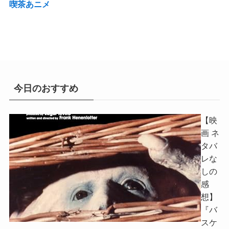
喫茶あニメ
今日のおすすめ
【映
画 ネ
タバ
レな
しの
感
想】
『バ
スケ