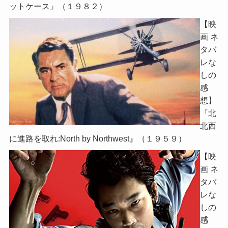
ットケース』（１９８２）
【映
画 ネ
タバ
レな
しの
感
想】
『北
北西
に進路を取れ:North by Northwest』（１９５９）
【映
画 ネ
タバ
レな
しの
感