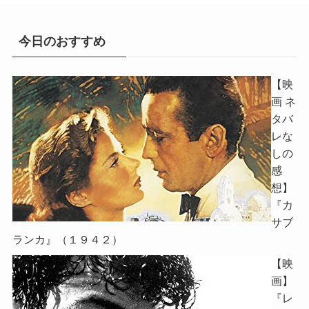
今日のおすすめ
【映
画 ネ
タバ
レな
しの
感
想】
『カ
サブ
ランカ』（１９４２）
【映
画】
『レ