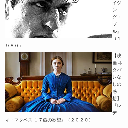
イジ
ン
グ・
ブ
ル』
（１
９８０）
【映
画 ネ
タバ
レな
しの
感
想】
『レ
デ
ィ・マクベス １７歳の欲望』（２０２０）