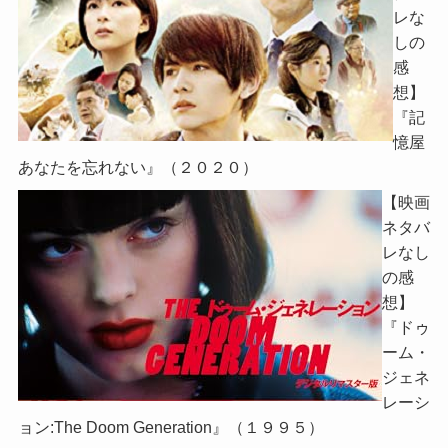
レな
しの
感
想】
『記
憶屋
あなたを忘れない』（２０２０）
【映画
ネタバ
レなし
の感
想】
『ドゥ
ーム・
ジェネ
レーシ
ョン:The Doom Generation』（１９９５）