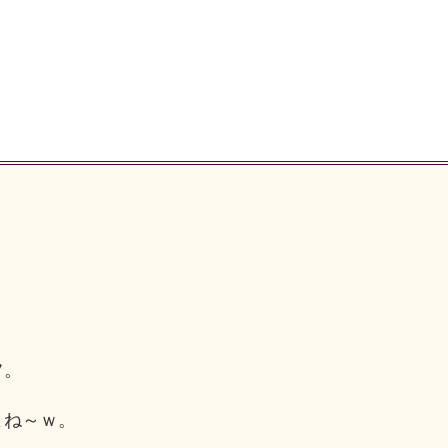
フ。
よね～ｗ。