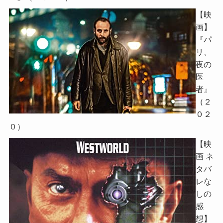
【映
画】
『パ
リ、
夜の
医
者』
（２
０２
０）
【映
画 ネ
タバ
レな
しの
感
想】