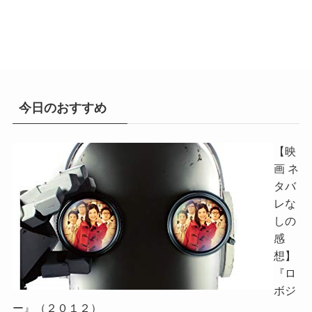
今日のおすすめ
【映
画 ネ
タバ
レな
しの
感
想】
『ロ
ボジ
ー』（２０１２）