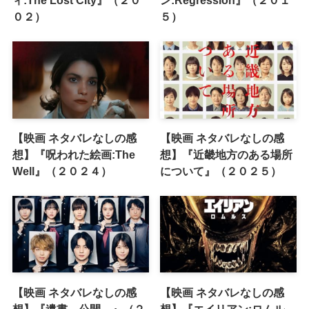
ィ:The Lost City』（２０
ン:Regression』（２０１
０２）
５）
【映画 ネタバレなしの感
【映画 ネタバレなしの感
想】『呪われた絵画:The
想】『近畿地方のある場所
Well』（２０２４）
について』（２０２５）
【映画 ネタバレなしの感
【映画 ネタバレなしの感
想】『遺書、公開。』（２
想】『エイリアン:ロムル