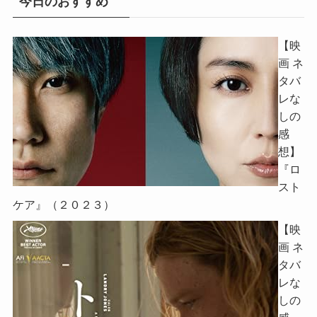
今日のおすすめ
【映
画 ネ
タバ
レな
しの
感
想】
『ロ
スト
ケア』（２０２３）
【映
画 ネ
タバ
レな
しの