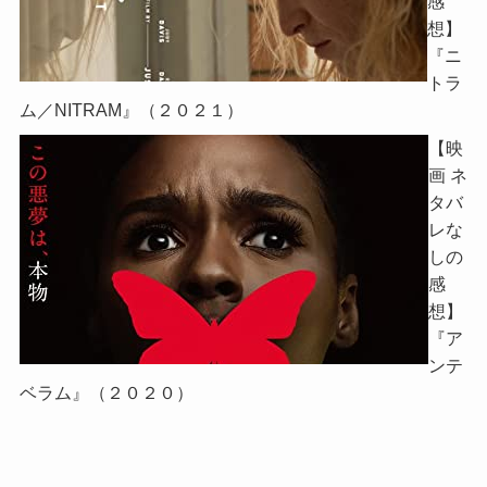
感
想】
『ニ
トラ
ム／NITRAM』（２０２１）
【映
画 ネ
タバ
レな
しの
感
想】
『ア
ンテ
ベラム』（２０２０）