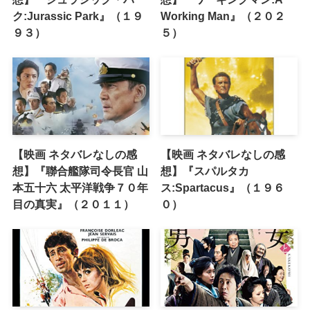
ク:Jurassic Park』（１９
Working Man』（２０２
９３）
５）
【映画 ネタバレなしの感
【映画 ネタバレなしの感
想】『聯合艦隊司令長官 山
想】『スパルタカ
本五十六 太平洋戦争７０年
ス:Spartacus』（１９６
目の真実』（２０１１）
０）