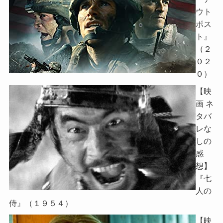
ウト
ポス
ト』
（２
０２
０）
【映
画 ネ
タバ
レな
しの
感
想】
『七
人の
侍』（１９５４）
【映