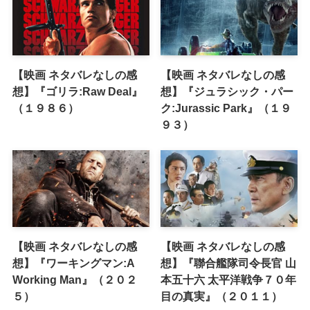
【映画 ネタバレなしの感
【映画 ネタバレなしの感
想】『ゴリラ:Raw Deal』
想】『ジュラシック・パー
（１９８６）
ク:Jurassic Park』（１９
９３）
【映画 ネタバレなしの感
【映画 ネタバレなしの感
想】『ワーキングマン:A
想】『聯合艦隊司令長官 山
Working Man』（２０２
本五十六 太平洋戦争７０年
５）
目の真実』（２０１１）