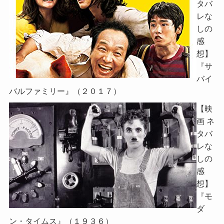
タバ
レな
しの
感
想】
『サ
バイ
バルファミリー』（２０１７）
【映
画 ネ
タバ
レな
しの
感
想】
『モ
ダ
ン・タイムス』（１９３６）