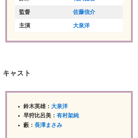
監督
佐藤信介
主演
大泉洋
キャスト
鈴木英雄：
大泉洋
早狩比呂美：
有村架純
藪：
長澤まさみ