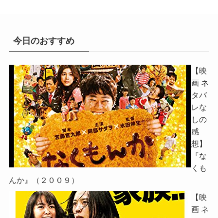
今日のおすすめ
【映
画 ネ
タバ
レな
しの
感
想】
『な
くも
んか』（２００９）
【映
画 ネ