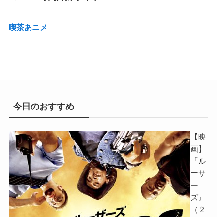
喫茶あニメ
今日のおすすめ
【映
画】
『ル
ーサ
ー
ズ』
（２