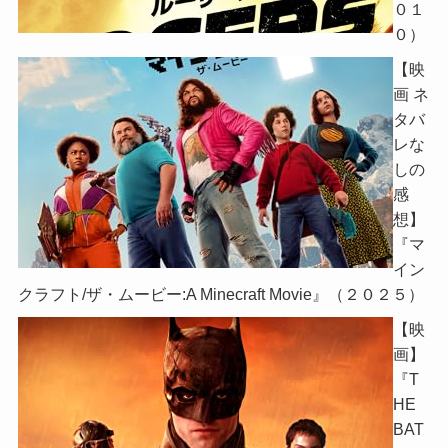
０１
０）
【映
画 ネ
タバ
レな
しの
感
想】
『マ
イン
クラフト/ザ・ムービー:A Minecraft Movie』（２０２５）
【映
画】
『T
HE
BAT