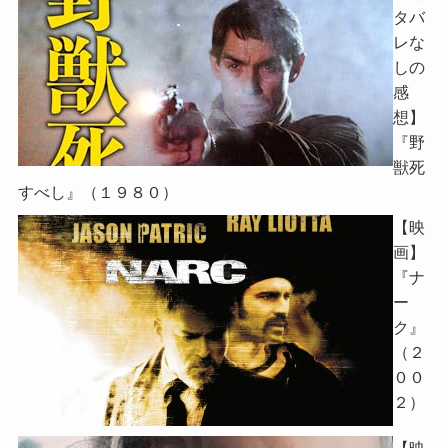
タバ
レな
しの
感
想】
『野
獣死
すべし』（１９８０）
【映
画】
『ナ
ー
ク』
（２
００
２）