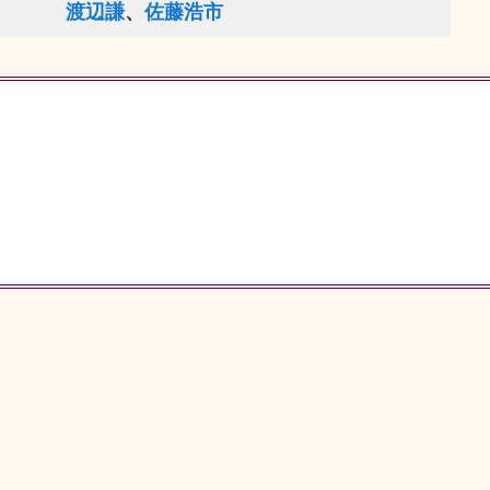
渡辺謙
、
佐藤浩市