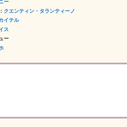
ニー
：
クエンティン・タランティーノ
カイテル
イス
ュー
ホ