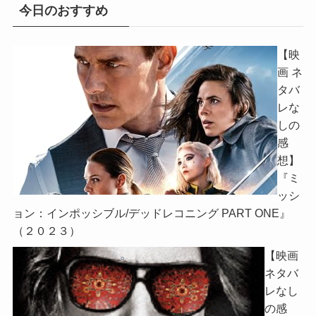
今日のおすすめ
【映
画 ネ
タバ
レな
しの
感
想】
『ミ
ッシ
ョン：インポッシブル/デッドレコニング PART ONE』
（２０２３）
【映画
ネタバ
レなし
の感