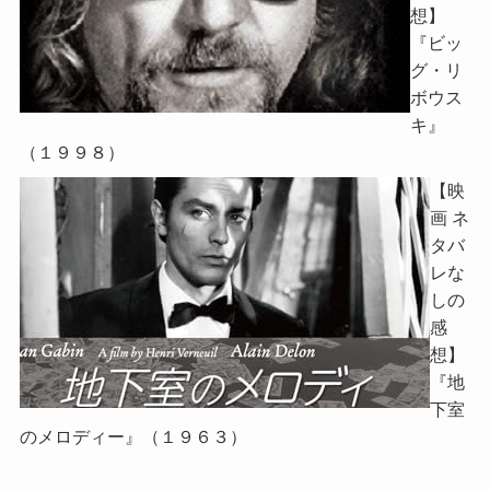
想】
『ビッ
グ・リ
ボウス
キ』
（１９９８）
【映
画 ネ
タバ
レな
しの
感
想】
『地
下室
のメロディー』（１９６３）