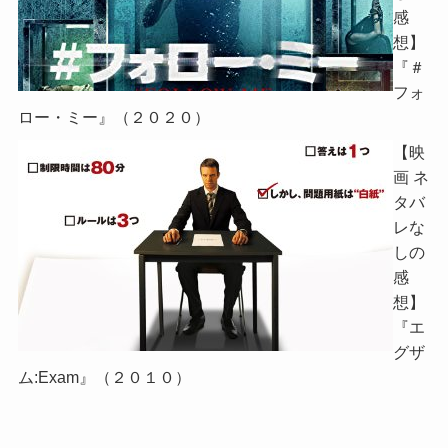
感
想】
『＃
フォ
ロー・ミー』（２０２０）
【映
画 ネ
タバ
レな
しの
感
想】
『エ
グザ
ム:Exam』（２０１０）