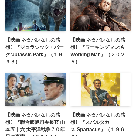
【映画 ネタバレなしの感
【映画 ネタバレなしの感
想】『ジュラシック・パー
想】『ワーキングマン:A
ク:Jurassic Park』（１９
Working Man』（２０２
９３）
５）
【映画 ネタバレなしの感
【映画 ネタバレなしの感
想】『聯合艦隊司令長官 山
想】『スパルタカ
本五十六 太平洋戦争７０年
ス:Spartacus』（１９６