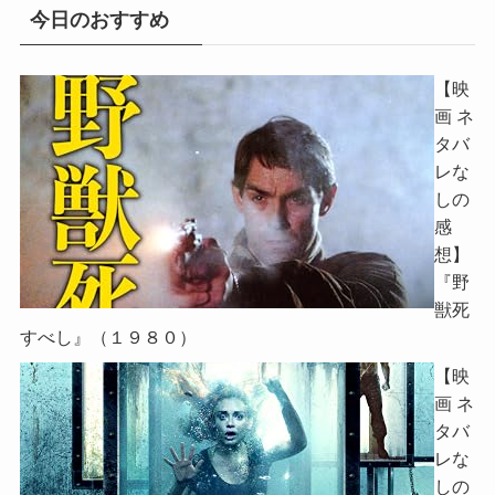
今日のおすすめ
【映
画 ネ
タバ
レな
しの
感
想】
『野
獣死
すべし』（１９８０）
【映
画 ネ
タバ
レな
しの