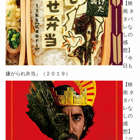
【映
画 ネ
タバ
レな
しの
感
想】
『今
日も
嫌がられ弁当』（２０１９）
【映
画 ネ
タバ
レな
しの
感
想】
『グ