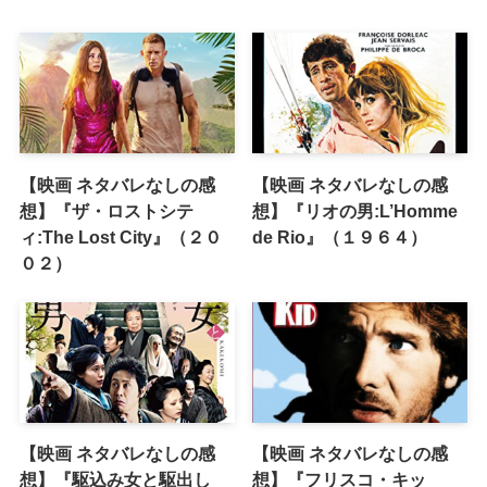
【映画 ネタバレなしの感
【映画 ネタバレなしの感
想】『ザ・ロストシテ
想】『リオの男:L’Homme
ィ:The Lost City』（２０
de Rio』（１９６４）
０２）
【映画 ネタバレなしの感
【映画 ネタバレなしの感
想】『駆込み女と駆出し
想】『フリスコ・キッ