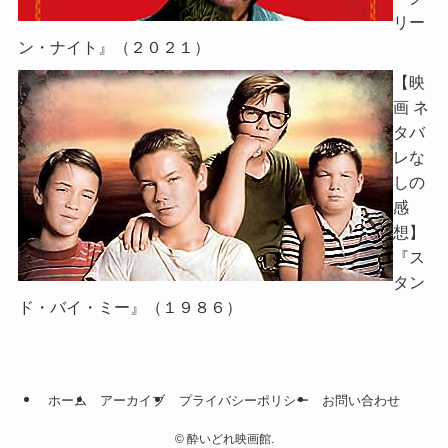
リー
ン・ナイト』（２０２１）
【映
画 ネ
タバ
レな
しの
感
想】
『ス
タン
ド・バイ・ミー』（１９８６）
ホーム
アーカイブ
プライバシーポリシー
お問い合わせ
©
酔いどれ映画館.