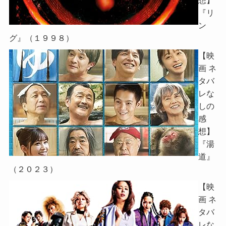
想】
『リ
ン
グ』（１９９８）
【映
画 ネ
タバ
レな
しの
感
想】
『湯
道』
（２０２３）
【映
画 ネ
タバ
レな