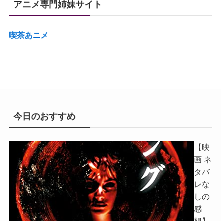
アニメ専門姉妹サイト
喫茶あニメ
今日のおすすめ
【映
画 ネ
タバ
レな
しの
感