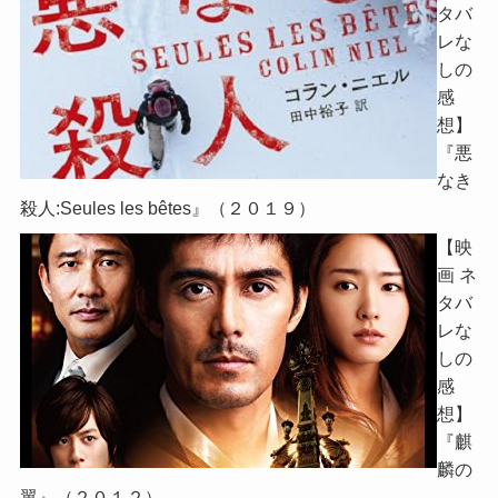
タバ
レな
しの
感
想】
『悪
なき
殺人:Seules les bêtes』（２０１９）
【映
画 ネ
タバ
レな
しの
感
想】
『麒
麟の
翼』（２０１２）