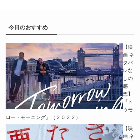
今日のおすすめ
【映
画 ネ
タバ
レな
しの
感
想】
『ト
ゥモ
ロー・モーニング』（２０２２）
【映
画 ネ