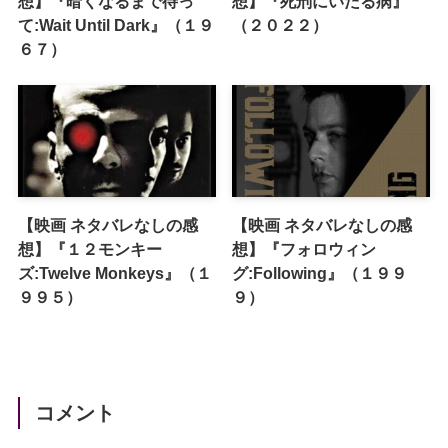
想】『暗くなるまで待っ
想】『死刑にいたる病』
て:Wait Until Dark』（１９
（２０２２）
６７）
【映画 ネタバレなしの感
【映画 ネタバレなしの感
想】『１２モンキー
想】『フォロウィン
ズ:Twelve Monkeys』（１
グ:Following』（１９９
９９５）
９）
コメント