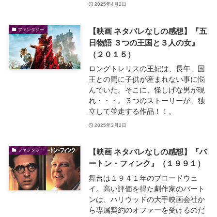
2025年4月2日
【映画 ネタバレなしの感想】『五
ファンタジー
日物語 ３つの王国と３人の女』
（２０１５）
ロングトレリスの王妃は、長年、国
王との間に子供が産まれない事に悩
んでいた。そこに、怪しげな男が現
れ・・・。３つのストーリーが、独
立して並走する作品！！。
2025年3月2日
【映画 ネタバレなしの感想】『バ
ファンタジー
ートン・フィンク』（１９９１）
舞台は１９４１年のブロードウェ
イ。高い評価を得た劇作家のバート
ンは、ハリウッドの大手映画会社か
ら専属契約のオファーを受けるのだ