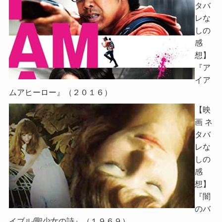
タバ
レな
しの
感
想】
『ア
イア
ムアヒーロー』（２０１６）
【映
画 ネ
タバ
レな
しの
感
想】
『闇
のバ
イブル/聖少女の詩』（１９６９）