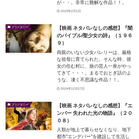
が・・。非常に難解な作品！！。
2025年2月1日
【映画 ネタバレなしの感想】『闇
ファンタジー
のバイブル/聖少女の詩』（１９６
９）
両親のいない少女バレリーは、厳格
な祖母に育てられた。そんな時、彼
女の住む村に、旅の芸人一座がやっ
てきて・・・。まるでおとぎ話のよ
うな、凄く不思議な作品！！。
2024年12月27日
【映画 ネタバレなしの感想】『エ
ファンタジー
ンバー 失われた光の物語』（２０
０８）
人類が地上で暮らせなくなり、地下
都市”エンデバー”を建設して生活し