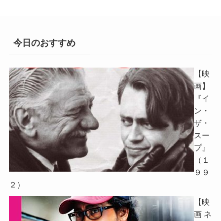
今日のおすすめ
【映
画】
『イ
ン・
ザ・
スー
プ』
（１
９９
２）
【映
画 ネ