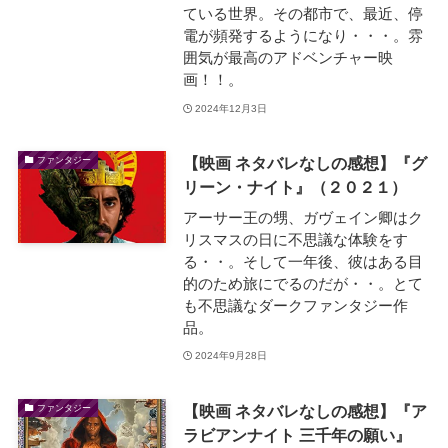
ている世界。その都市で、最近、停
電が頻発するようになり・・・。雰
囲気が最高のアドベンチャー映
画！！。
2024年12月3日
【映画 ネタバレなしの感想】『グ
ファンタジー
リーン・ナイト』（２０２１）
アーサー王の甥、ガヴェイン卿はク
リスマスの日に不思議な体験をす
る・・。そして一年後、彼はある目
的のため旅にでるのだが・・。とて
も不思議なダークファンタジー作
品。
2024年9月28日
【映画 ネタバレなしの感想】『ア
ファンタジー
ラビアンナイト 三千年の願い』