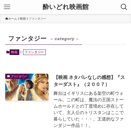
酔いどれ映画館
ホーム
映画
ファンタジー
ファンタジー
– category –
映画
ファンタジー
【映画 ネタバレなしの感想】『ス
ファンタジー
ターダスト』（２００７）
舞台はイギリスにある架空の町ウォ
ール。この町は、魔法の王国ストー
ムホールドとの丁度境めに存在して
いて、主人公のトリスタンはここで
暮らしていた・・・。王道的なファ
ンダジー作品！！。