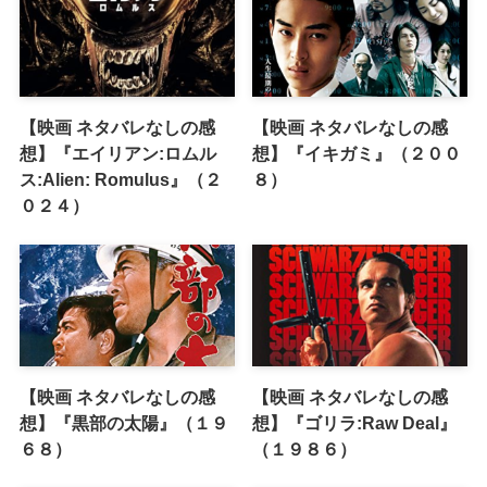
【映画 ネタバレなしの感
【映画 ネタバレなしの感
想】『エイリアン:ロムル
想】『イキガミ』（２００
ス:Alien: Romulus』（２
８）
０２４）
【映画 ネタバレなしの感
【映画 ネタバレなしの感
想】『黒部の太陽』（１９
想】『ゴリラ:Raw Deal』
６８）
（１９８６）