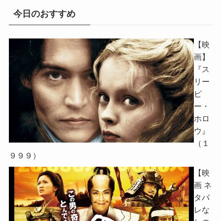
今日のおすすめ
【映
画】
『ス
リー
ピ
ー・
ホロ
ウ』
（１
９９９）
【映
画 ネ
タバ
レな