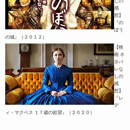
しの
感
想】
『の
ぼう
の城』（２０１２）
【映
画 ネ
タバ
レな
しの
感
想】
『レ
デ
ィ・マクベス １７歳の欲望』（２０２０）