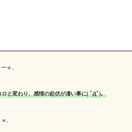
ターｗ。
と変わり、感情の起伏が凄い事に( ﾟДﾟ)。
～ｗ。