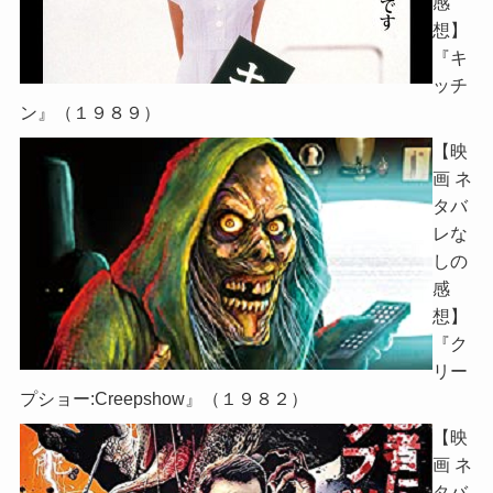
感
想】
『キ
ッチ
ン』（１９８９）
【映
画 ネ
タバ
レな
しの
感
想】
『ク
リー
プショー:Creepshow』（１９８２）
【映
画 ネ
タバ