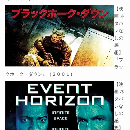
【映
画 ネ
タバ
レな
しの
感
想】
『ブ
ラッ
クホーク・ダウン』（２００１）
【映
画 ネ
タバ
レな
しの
感
想】