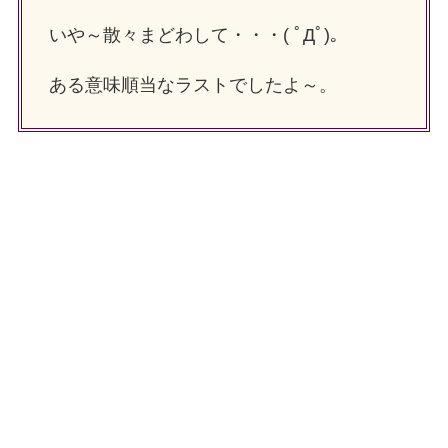
いや～散々まどわして・・・( ﾟДﾟ)。
ある意味順当なラストでしたよ～。