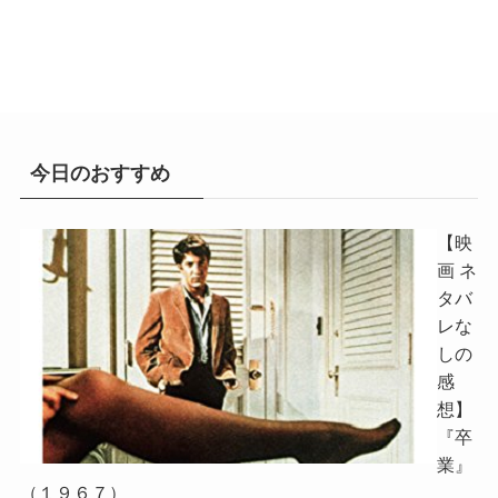
今日のおすすめ
【映
画 ネ
タバ
レな
しの
感
想】
『卒
業』
（１９６７）