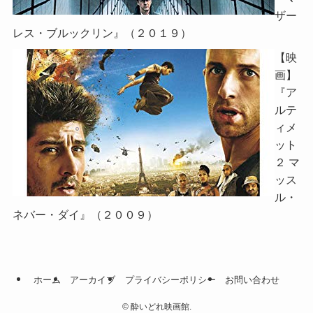
ザー
レス・ブルックリン』（２０１９）
【映
画】
『ア
ルテ
ィメ
ット
２ マ
ッス
ル・
ネバー・ダイ』（２００９）
ホーム
アーカイブ
プライバシーポリシー
お問い合わせ
©
酔いどれ映画館.