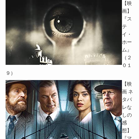
【映
画】
『ス
テ
イ・
ホー
ム』
（２
０１
９）
【映
画 ネ
タバ
レな
しの
感
想】
『マ