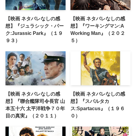
【映画 ネタバレなしの感
【映画 ネタバレなしの感
想】『ジュラシック・パー
想】『ワーキングマン:A
ク:Jurassic Park』（１９
Working Man』（２０２
９３）
５）
【映画 ネタバレなしの感
【映画 ネタバレなしの感
想】『聯合艦隊司令長官 山
想】『スパルタカ
本五十六 太平洋戦争７０年
ス:Spartacus』（１９６
目の真実』（２０１１）
０）