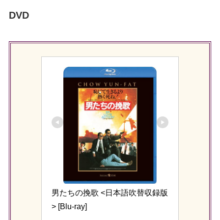
DVD
男たちの挽歌 <日本語吹替収録版
> [Blu-ray]