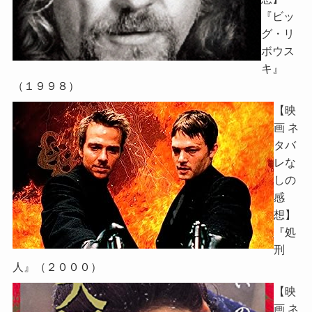
『ビッ
グ・リ
ボウス
キ』
（１９９８）
【映
画 ネ
タバ
レな
しの
感
想】
『処
刑
人』（２０００）
【映
画 ネ