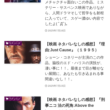
メチャクチャ面白いこの作品。ミス
テリー・サスペンス映画でありなが
ら、人間ドラマそして哲学をも射程
に入っていて、スゲー濃ゆい内容で
したよ( ﾟДﾟ)。
2025年7月16日
【映画 ネタバレなしの感想】『理
サスペンス
由:Just Cause』（１９９５）
ショーン・コネリーが主演のこの作
品。脇役のエド・ハリスの演技が、
凄い事に！！。最後まで目が離せな
い展開に、あなたも引き込まれる事
間違いなし！！。
2025年7月15日
【映画 ネタバレなしの感想】『刑
アクション
事ニコ 法の死角:Above the