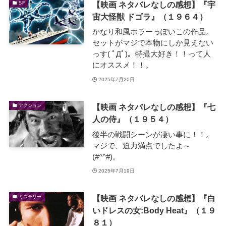
【映画 ネタバレなしの感想】『宇
SF
宙大怪獣 ドゴラ』（１９６４）
かなり和風ホラーっぽいこの作品。
セットがマジで本物にしか見えない
っす( ﾟДﾟ)。特撮大好き！！って人
にオススメ！！。
2025年7月20日
【映画 ネタバレなしの感想】『七
アクション
人の侍』（１９５４）
後半の戦闘シーンが凄い事に！！。
マジで、迫力満点でしたよ～
(#^^#)。
2025年7月19日
【映画 ネタバレなしの感想】『白
ミステリー
いドレスの女:Body Heat』（１９
８１）