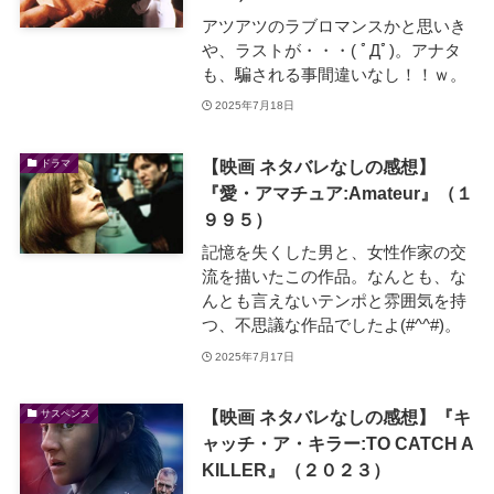
アツアツのラブロマンスかと思いき
や、ラストが・・・( ﾟДﾟ)。アナタ
も、騙される事間違いなし！！ｗ。
2025年7月18日
【映画 ネタバレなしの感想】
ドラマ
『愛・アマチュア:Amateur』（１
９９５）
記憶を失くした男と、女性作家の交
流を描いたこの作品。なんとも、な
んとも言えないテンポと雰囲気を持
つ、不思議な作品でしたよ(#^^#)。
2025年7月17日
【映画 ネタバレなしの感想】『キ
サスペンス
ャッチ・ア・キラー:TO CATCH A
KILLER』（２０２３）