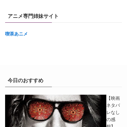
アニメ専門姉妹サイト
喫茶あニメ
今日のおすすめ
【映画
ネタバ
レなし
の感
想】